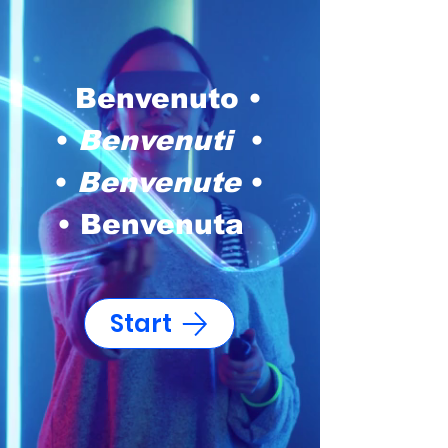
Benvenuto •
•
Benvenuti
•
•
Benvenute
•
• Benvenuta
Start