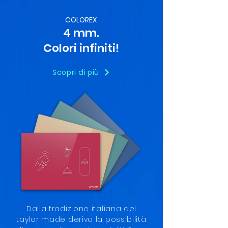
COLOREX
4 mm.
Colori infiniti!
Scopri di più
Dalla tradizione italiana del
taylor made deriva la possibilità