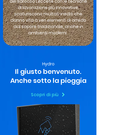
del Barocco Leccese con le tecniche
di lavorazione più innovative,
scaturiscono risultati inediti che
danno vita a veri elementi di arredo
dal sapore tradizionale,
anche in
ambienti moderni.
Hydro
Il giusto benvenuto.
Anche sotto la pioggia
Scopri di più