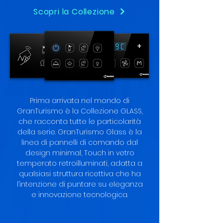
Scopri la Collezione
Prima arrivata nel mondo di
GranTurismo è la Collezione GLASS,
che racconta tutte le particolarità
della serie. GranTurismo Glass è la
linea di pannelli di comando dal
design minimal, Touch in vetro
temperato retroilluminati, adatta a
qualsiasi struttura ricettiva che ha
l’intenzione di puntare su eleganza
e innovazione tecnologica.