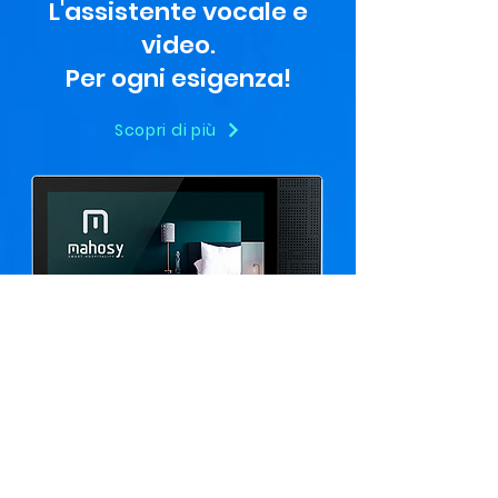
L'assistente vocale e
video.
Per ogni esigenza!
Scopri di più
Dall’aspetto minimal e compatto
ma allo stesso tempo con una
molteplicità di funzioni che
migliorano le dotazioni della
struttura. Tra queste uno speaker
audio incorporato che permette