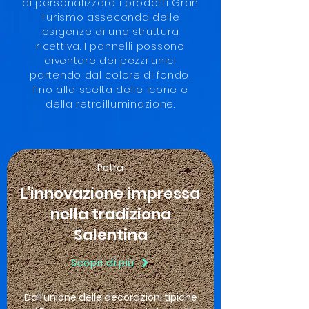
di personalizzare i prodotti Gran
Turismo asseconda delle
esigenze di una struttura
ricettiva. I pannelli possono
diventare dei pezzi unici
partendo dal colore di fondo,
fino alla scelta delle icone e
della retroilluminazione.
Petra
L'innovazione impressa
nella tradiziona
Salentina
Scopri di più
Dall’unione delle decorazioni tipiche