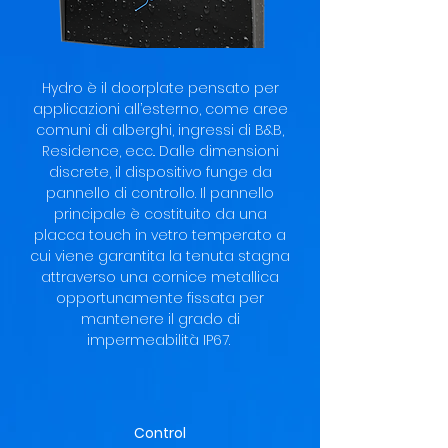
Hydro è il doorplate pensato per
applicazioni all’esterno, come aree
comuni di alberghi, ingressi di B&B,
Residence, ecc.. Dalle dimensioni
discrete, il dispositivo funge da
pannello di controllo. Il pannello
principale è costituito da una
placca touch in vetro temperato a
cui viene garantita la tenuta stagna
attraverso una cornice metallica
opportunamente fissata per
mantenere il grado di
impermeabilità IP67.
Control