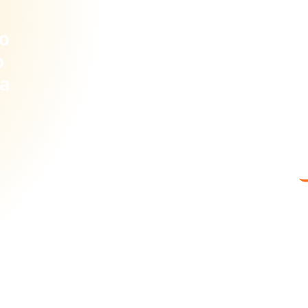
to
La 
o
att
ia