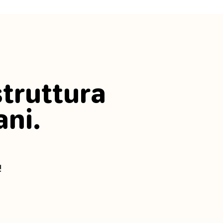
struttura
ani.
!