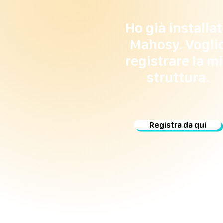
Ho già installa
Mahosy. Vogli
registrare la m
struttura.
Registra da qui