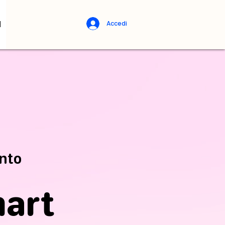
d
Accedi
ento
art