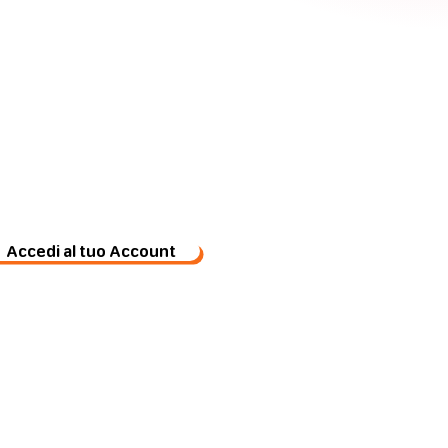
mia struttura è già
iva. Ho bisogno di
accedere al mio
Profilo.
Accedi al tuo Account