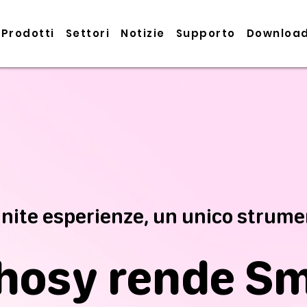
Prodotti
Settori
Notizie
Supporto
Downloa
inite esperienze, un unico strum
hosy rende Sm