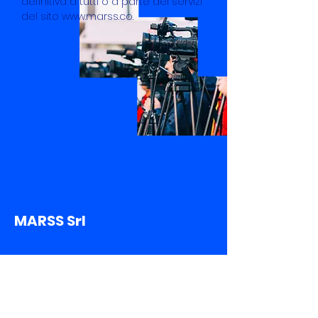
definitiva a tutti o a parte dei servizi
del sito www.marss.co.
MARSS Srl
Sede Legale
Via Rovigno,
26 - 20125
Milano (MI)
Sede Operativa