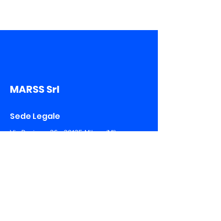
MARSS Srl
Sede Legale
Via Rovigno,
26 - 20125
Milano (MI)
Sede Operativa
Via A. De Gasperi,
150 - 73030
Tiggiano (LE)
+39 0297 135100
info@marss.co