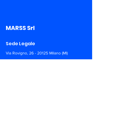
MARSS Srl
Sede Legale
Via Rovigno,
26 - 20125
Milano (MI)
Sede Operativa
Via A. De Gasperi,
150 - 73030
Tiggiano (LE)
+39 0297 135100
info@marss.co
Siamo sui Social. Seguici!