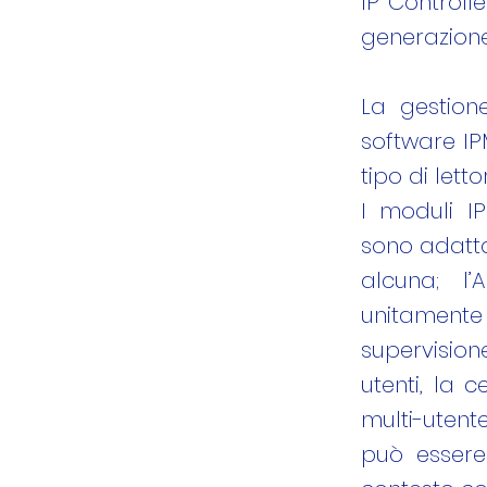
IP Controll
generazione
La gestion
software IP
tipo di letto
I moduli I
sono adatta
alcuna; l’
unitamente
supervisione
utenti, la c
multi-utent
può essere