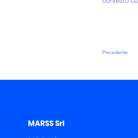
contesto co
Precedente
MARSS Srl