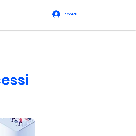
d
Accedi
cessi