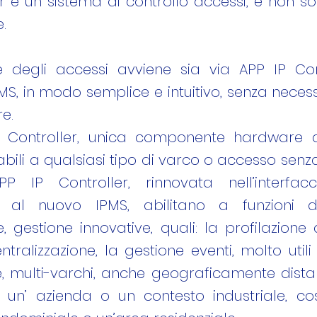
er è un sistema di controllo accessi, e non sol
.
e degli accessi avviene sia via APP IP Con
MS, in modo semplice e intuitivo, senza necess
re.
P Controller, unica componente hardware d
bili a qualsiasi tipo di varco o accesso senza
APP IP Controller, rinnovata nell’interfacc
 al nuovo IPMS, abilitano a funzioni di
, gestione innovative, quali: la profilazione 
entralizzazione, la gestione eventi, molto utili 
e, multi-varchi, anche geograficamente distan
 un’ azienda o un contesto industriale, c