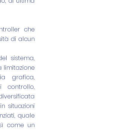
o, di ultima
troller che
ità di alcun
el sistema,
 limitazione
ia grafica,
 controllo,
diversificata
in situazioni
ziati, quale
osì come un