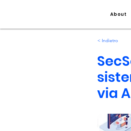
About
< Indietro
SecS
sist
via 