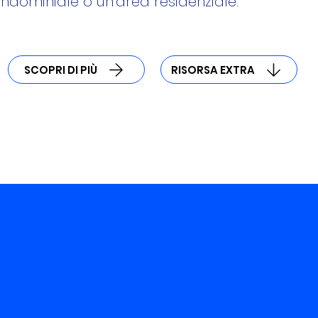
ndominiale o un’area residenziale.
SCOPRI DI PIÙ
RISORSA EXTRA