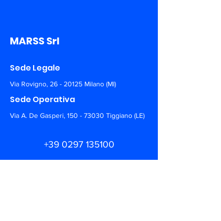
MARSS Srl
Sede Legale
Via Rovigno,
26 - 20125
Milano (MI)
Sede Operativa
Via A. De Gasperi,
150 - 73030
Tiggiano (LE)
+39 0297 135100
info@marss.co
Siamo sui Social. Seguici!