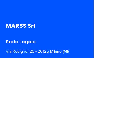
MARSS Srl
Sede Legale
Via Rovigno,
26 - 20125
Milano (MI)
Sede Operativa
Via A. De Gasperi,
150 - 73030
Tiggiano (LE)
+39 0297 135100
info@marss.co
Siamo sui Social. Seguici!