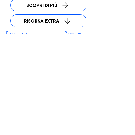
SCOPRI DI PIÙ
RISORSA EXTRA
Precedente
Prossima
MARSS Srl
Sede Legale
Via Rovigno,
26 - 20125
Milano (MI)