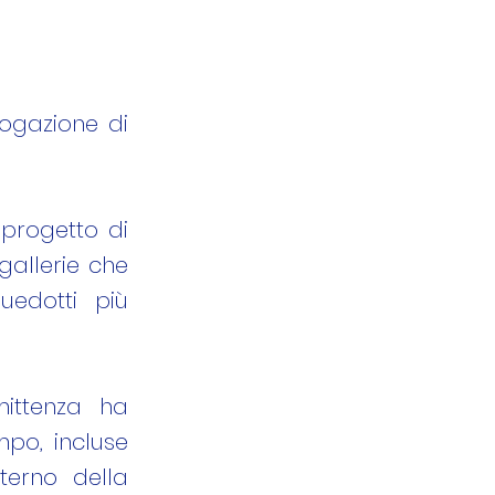
erogazione di
 progetto di
gallerie che
uedotti più
ittenza ha
mpo, incluse
sterno della