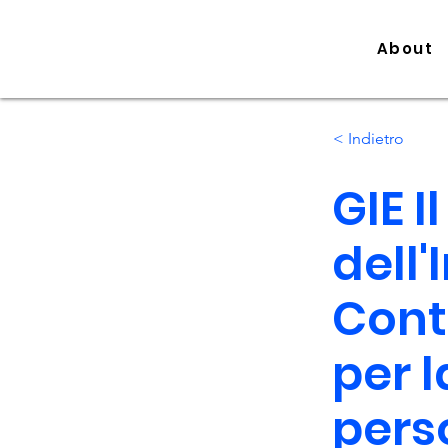
About
< Indietro
GIE I
dell'
Contr
per 
pers