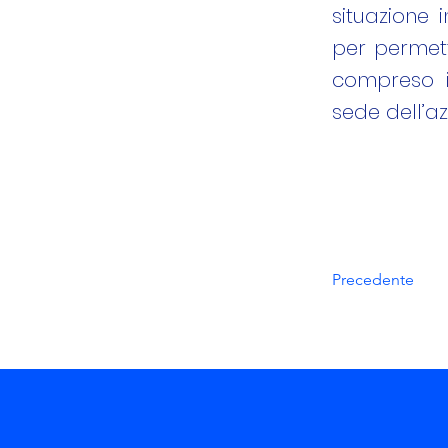
situazione 
per permett
compreso i
sede dell’a
Precedente