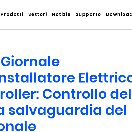
Prodotti
Settori
Notizie
Supporto
Downloa
l Giornale
Installatore Elettrico
oller: Controllo del
la salvaguardia del
onale