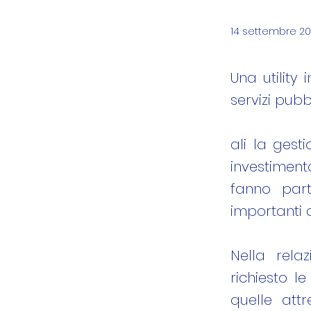
14 settembre 20
Una utility 
servizi pubb
ali la gest
investiment
fanno part
importanti 
Nella rel
richiesto l
quelle attr