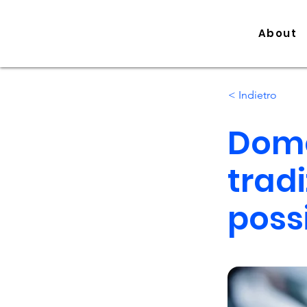
About
< Indietro
Domo
trad
possi