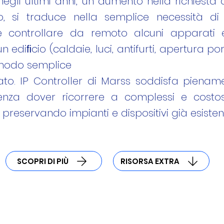
, negli ultimi anni, un aumento nella richiesta
o, si traduce nella semplice necessità di
 controllare da remoto alcuni apparati e 
un ediﬁcio (caldaie, luci, antifurti, apertura port
modo semplice
to. IP Controller di Marss soddisfa pienam
senza dover ricorrere a complessi e costos
 preservando impianti e dispositivi già esistent
SCOPRI DI PIÙ
RISORSA EXTRA