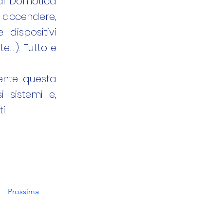
 di Domotica
 accendere,
dispositivi
e….). Tutto e
ente questa
i sistemi e,
i.
Prossima