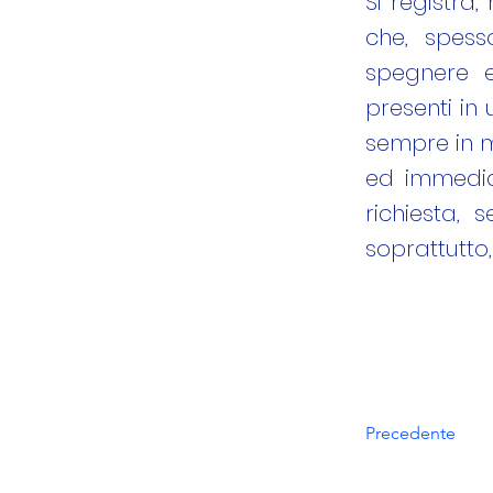
Si registra
che, spess
spegnere e
presenti in 
sempre in 
ed immedia
richiesta, 
soprattutto,
Precedente