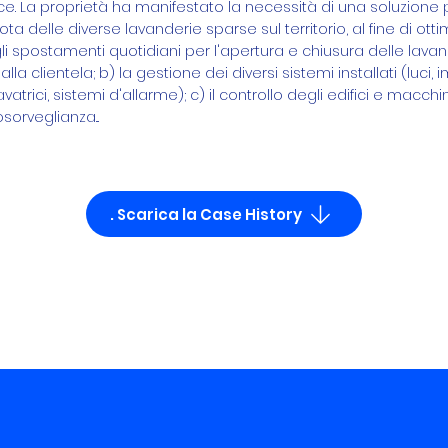
ce. La proprietà ha manifestato la necessità di una soluzione 
ta delle diverse lavanderie sparse sul territorio, al fine di otti
gli spostamenti quotidiani per l'apertura e chiusura delle lava
alla clientela; b) la gestione dei diversi sistemi installati (luci, i
atrici, sistemi d'allarme); c) il controllo degli edifici e macchin
sorveglianza...
. Scarica la Case History