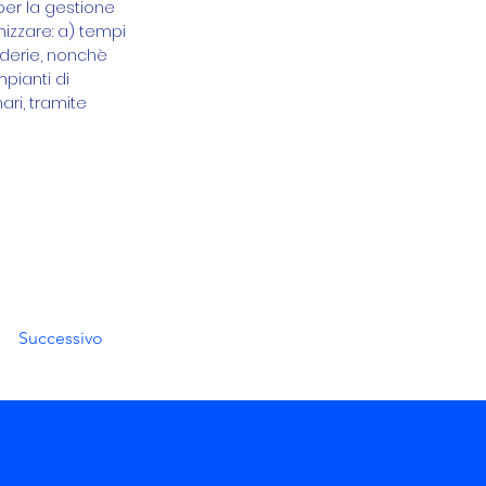
per la gestione
mizzare: a) tempi
nderie, nonchè
mpianti di
ari, tramite
Successivo