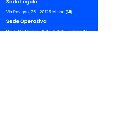
Sede Legale
Via Rovigno,
26 - 20125
Milano (MI)
Sede Operativa
Via A. De Gasperi,
150 - 73030
Tiggiano (LE)
+39 0297 135100
info@marss.co
Siamo sui Social. Seguici!
Qualcosa di importante