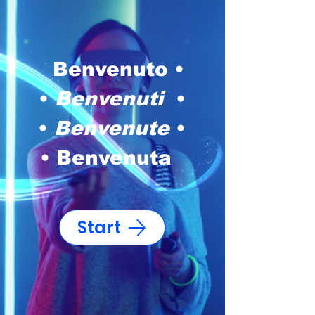
Benvenuto •
•
Benvenuti
•
•
Benvenute
•
• Benvenuta
Start