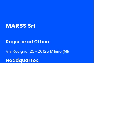
MARSS Srl
Registered Office
Via Rovigno,
26 - 20125
Milano (MI)
Headquartes
Via A. De Gasperi,
150 - 73030
Tiggiano (LE)
+39 0297 135100
info@marss.co
Follow us!