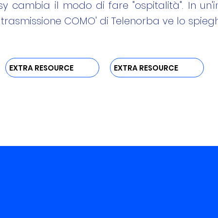
y cambia il modo di fare "ospitalità". In un'in
 trasmissione COMO' di Telenorba ve lo spie
EXTRA RESOURCE
EXTRA RESOURCE