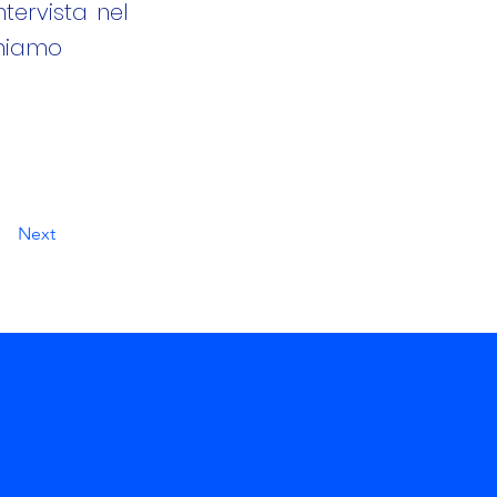
tervista nel
ghiamo
Next