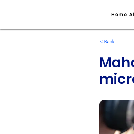
Home
A
< Back
Maho
micr