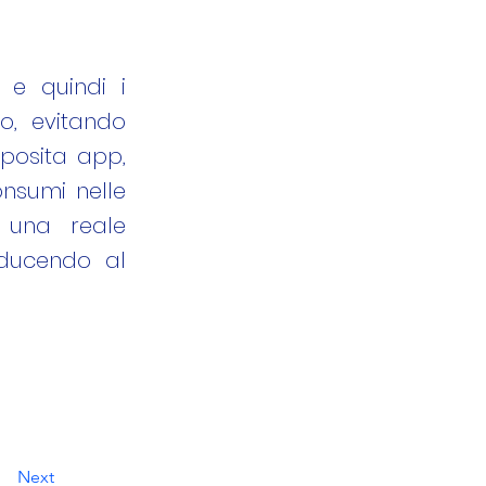
 e quindi i
o, evitando
apposita app,
onsumi nelle
e una reale
riducendo al
Next