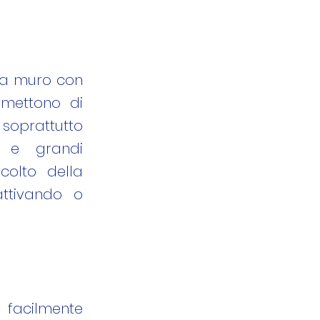
 da muro con
ermettono di
 soprattutto
i e grandi
colto della
attivando o
 facilmente