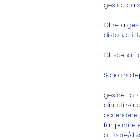
gestito da 
Oltre a ges
distanza il
Gli scenari d
Sono moltepl
gestire la 
climatizzator
accendere l
far partire 
attivare/dis