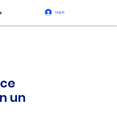
s
Log In
nce
in un