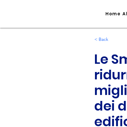
Home
A
< Back
Le S
ridur
migl
dei d
edifi