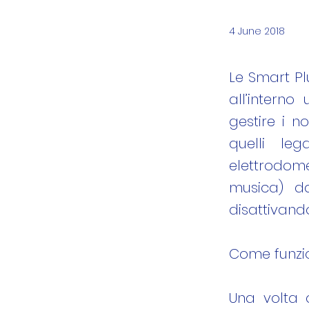
4 June 2018
Le Smart Pl
all’interno
gestire i n
quelli le
elettrodom
musica) da
disattivand
Come funzi
Una volta 