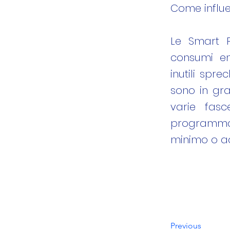
​Come influ
Le Smart P
consumi en
inutili spre
sono in gra
varie fasc
programmazi
minimo o ad
Previous