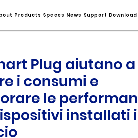
bout
Products
Spaces
News
Support
Download
mart Plug aiutano a
re i consumi e
iorare le performa
ispositivi installati 
cio