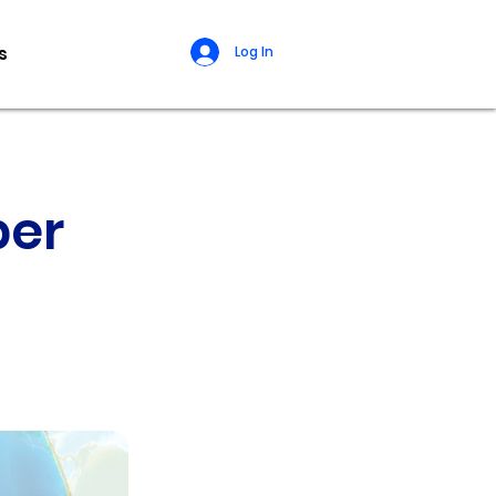
s
Log In
per