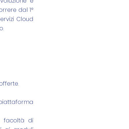
evoluzione e
rrere dal 1°
Servizi Cloud
o.
fferte.
 piattaforma
 facoltà di