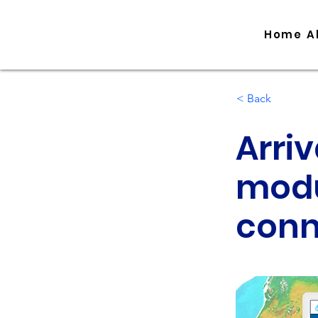
Home
A
< Back
Arri
modul
conn