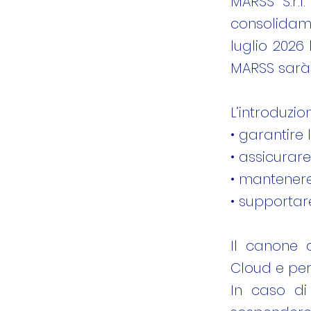
MARSS S.r.l
consolidame
luglio 2026 
MARSS sarà 
L’introduzio
• garantire 
• assicurar
• mantenere
• supportare
Il canone c
Cloud e per 
In caso di