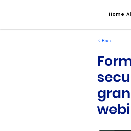
Home
A
< Back
Form
secur
gran
webi