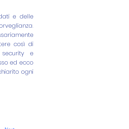
dati e delle
rveglianza.
ssariamente
ere così di
 security e
sso ed ecco
hiarito ogni