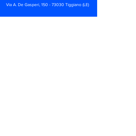
Via A. De Gasperi,
150 - 73030
Tiggiano (LE)
+39 0297 135100
info@marss.co
Follow us!
Read this
Privacy Policy
Cookies
Terms and conditions