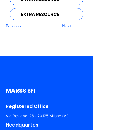
EXTRA RESOURCE
Previous
Next
MARSS Srl
Registered Office
Via Rovigno,
26 - 20125
Milano (MI)
Headquartes